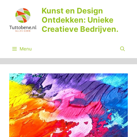
Ga
Kunst en Design
naar
Ontdekken: Unieke
de
inhoud
Creatieve Bedrijven.
Menu