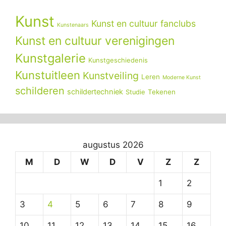
Kunst
Kunst en cultuur fanclubs
Kunstenaars
Kunst en cultuur verenigingen
Kunstgalerie
Kunstgeschiedenis
Kunstuitleen
Kunstveiling
Leren
Moderne Kunst
schilderen
schildertechniek
Tekenen
Studie
augustus 2026
M
D
W
D
V
Z
Z
1
2
3
4
5
6
7
8
9
10
11
12
13
14
15
16