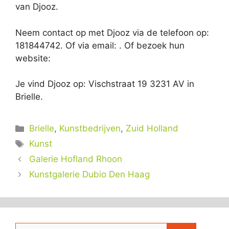
van Djooz.
Neem contact op met Djooz via de telefoon op:
181844742. Of via email:
. Of bezoek hun
website:
Je vind Djooz op: Vischstraat 19 3231 AV in
Brielle.
Categorieën
Brielle
,
Kunstbedrijven
,
Zuid Holland
Tags
Kunst
Galerie Hofland Rhoon
Kunstgalerie Dubio Den Haag
Zoek