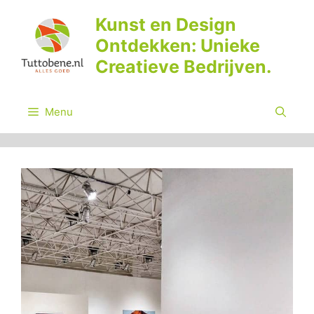
Ga
Kunst en Design
naar
Ontdekken: Unieke
de
inhoud
Creatieve Bedrijven.
Menu