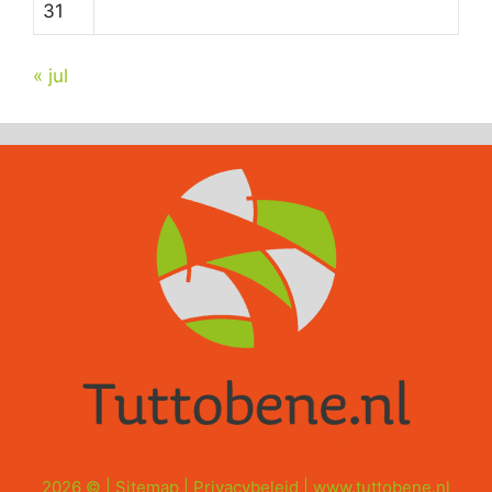
31
« jul
2026 © |
Sitemap
|
Privacybeleid
|
www.tuttobene.nl