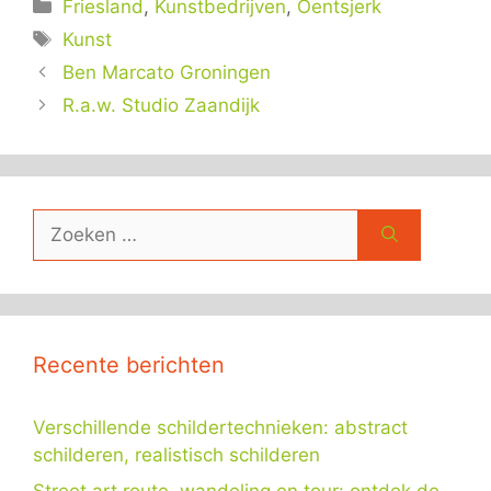
Categorieën
Friesland
,
Kunstbedrijven
,
Oentsjerk
Tags
Kunst
Ben Marcato Groningen
R.a.w. Studio Zaandijk
Zoek
naar:
Recente berichten
Verschillende schildertechnieken: abstract
schilderen, realistisch schilderen