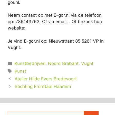
gor.nl.
Neem contact op met E-gor.nl via de telefoon
op: 736143763. Of via email:
. Of bezoek hun
website:
Je vind E-gor.nl op: Nieuwstraat 85 5261 VP in
Vught.
Categorieën
Kunstbedrijven
,
Noord Brabant
,
Vught
Tags
Kunst
Atelier Hilde Evers Bredevoort
Stichting Fronttaal Haarlem
Zoek