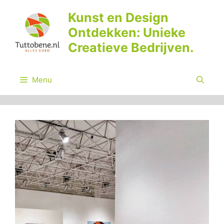
Ga
Kunst en Design
naar
Ontdekken: Unieke
de
inhoud
Creatieve Bedrijven.
Menu