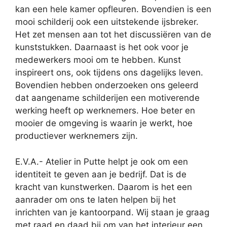
kan een hele kamer opfleuren. Bovendien is een
mooi schilderij ook een uitstekende ijsbreker.
Het zet mensen aan tot het discussiëren van de
kunststukken. Daarnaast is het ook voor je
medewerkers mooi om te hebben. Kunst
inspireert ons, ook tijdens ons dagelijks leven.
Bovendien hebben onderzoeken ons geleerd
dat aangename schilderijen een motiverende
werking heeft op werknemers. Hoe beter en
mooier de omgeving is waarin je werkt, hoe
productiever werknemers zijn.
E.V.A.- Atelier in Putte helpt je ook om een
identiteit te geven aan je bedrijf. Dat is de
kracht van kunstwerken. Daarom is het een
aanrader om ons te laten helpen bij het
inrichten van je kantoorpand. Wij staan je graag
met raad en daad bij om van het interieur een