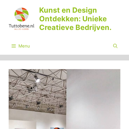
Ga
Kunst en Design
naar
Ontdekken: Unieke
de
inhoud
Creatieve Bedrijven.
Menu