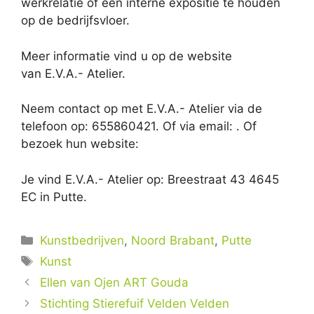
werkrelatie of een interne expositie te houden
op de bedrijfsvloer.
Meer informatie vind u op de website
van E.V.A.- Atelier.
Neem contact op met E.V.A.- Atelier via de
telefoon op: 655860421. Of via email:
. Of
bezoek hun website:
Je vind E.V.A.- Atelier op: Breestraat 43 4645
EC in Putte.
Categorieën
Kunstbedrijven
,
Noord Brabant
,
Putte
Tags
Kunst
Ellen van Ojen ART Gouda
Stichting Stierefuif Velden Velden