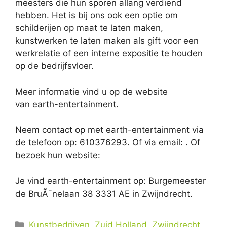
meesters die hun sporen allang verdiend
hebben. Het is bij ons ook een optie om
schilderijen op maat te laten maken,
kunstwerken te laten maken als gift voor een
werkrelatie of een interne expositie te houden
op de bedrijfsvloer.
Meer informatie vind u op de website
van earth-entertainment.
Neem contact op met earth-entertainment via
de telefoon op: 610376293. Of via email:
. Of
bezoek hun website:
Je vind earth-entertainment op: Burgemeester
de BruÃ¯nelaan 38 3331 AE in Zwijndrecht.
Categorieën
Kunstbedrijven
,
Zuid Holland
,
Zwijndrecht