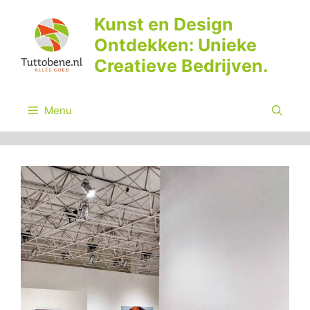
Ga
Kunst en Design
naar
Ontdekken: Unieke
de
inhoud
Creatieve Bedrijven.
Menu