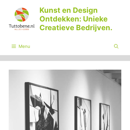
Ga
Kunst en Design
naar
Ontdekken: Unieke
de
inhoud
Creatieve Bedrijven.
Menu