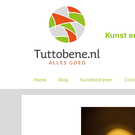
Ga
naar
de
inhoud
Kunst e
Home
Blog
Kunstbedrijven
Cont