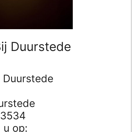
Bij Duurstede
ij Duurstede
urstede
73534
d u op: