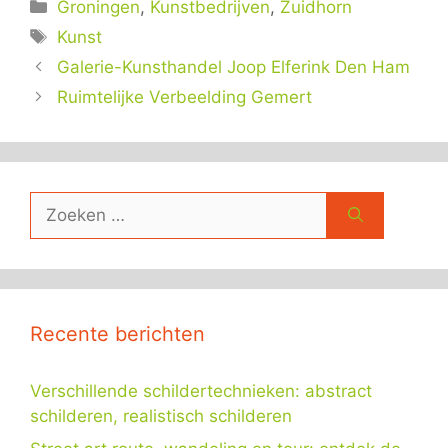
Categorieën
Groningen
,
Kunstbedrijven
,
Zuidhorn
Tags
Kunst
Galerie-Kunsthandel Joop Elferink Den Ham
Ruimtelijke Verbeelding Gemert
Zoek
naar:
Recente berichten
Verschillende schildertechnieken: abstract
schilderen, realistisch schilderen