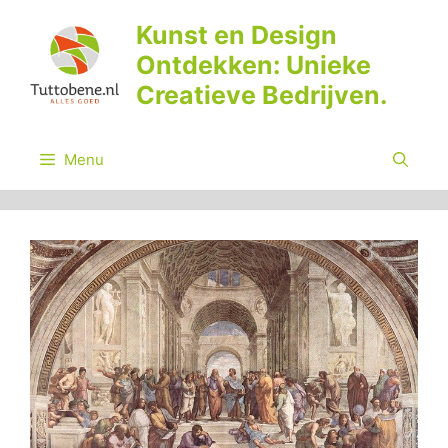
Ga
Kunst en Design
naar
Ontdekken: Unieke
de
inhoud
Creatieve Bedrijven.
Menu