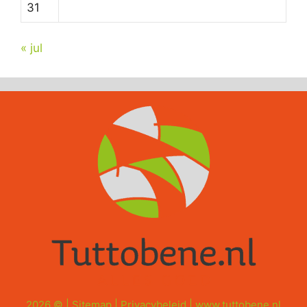
31
« jul
2026 © |
Sitemap
|
Privacybeleid
|
www.tuttobene.nl