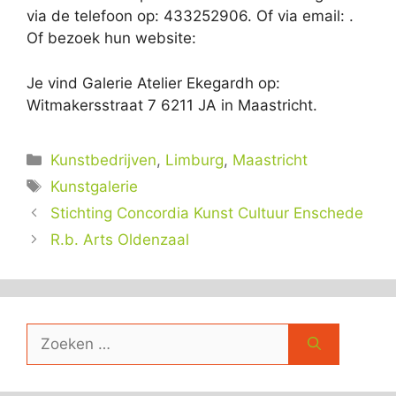
via de telefoon op: 433252906. Of via email:
.
Of bezoek hun website:
Je vind Galerie Atelier Ekegardh op:
Witmakersstraat 7 6211 JA in Maastricht.
Categorieën
Kunstbedrijven
,
Limburg
,
Maastricht
Tags
Kunstgalerie
Stichting Concordia Kunst Cultuur Enschede
R.b. Arts Oldenzaal
Zoek
naar: