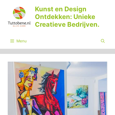
Ga
Kunst en Design
naar
Ontdekken: Unieke
de
inhoud
Creatieve Bedrijven.
Menu