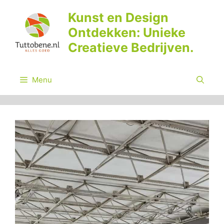
Ga
Kunst en Design
naar
Ontdekken: Unieke
de
inhoud
Creatieve Bedrijven.
Menu