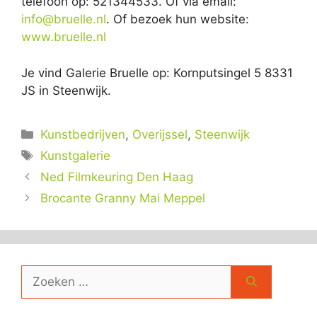
telefoon op: 521344533. Of via email:
info@bruelle.nl
. Of bezoek hun website:
www.bruelle.nl
Je vind Galerie Bruelle op: Kornputsingel 5 8331
JS in Steenwijk.
Categorieën
Kunstbedrijven
,
Overijssel
,
Steenwijk
Tags
Kunstgalerie
Ned Filmkeuring Den Haag
Brocante Granny Mai Meppel
Zoek
naar: