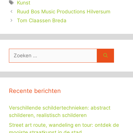
Tags
Kunst
Ruud Bos Music Productions Hilversum
Tom Claassen Breda
Zoek
naar:
Recente berichten
Verschillende schildertechnieken: abstract
schilderen, realistisch schilderen
Street art route, wandeling en tour: ontdek de
mooiste straatkunst in de stad