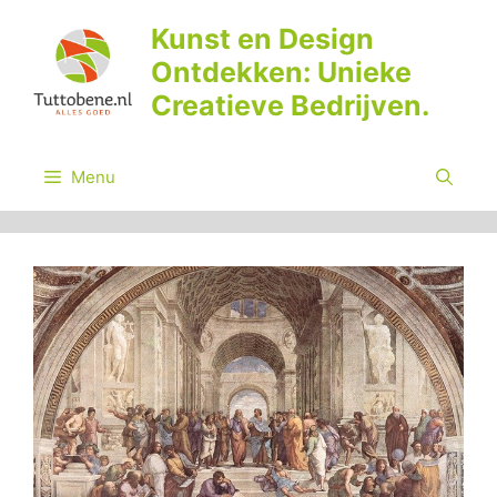
Ga
Kunst en Design
naar
Ontdekken: Unieke
de
inhoud
Creatieve Bedrijven.
Menu