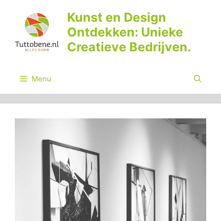
Ga
Kunst en Design
naar
Ontdekken: Unieke
de
inhoud
Creatieve Bedrijven.
Menu