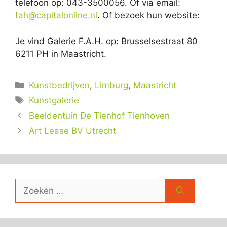
telefoon op: 043-3500056. Of via email:
fah@capitalonline.nl
. Of bezoek hun website:
Je vind Galerie F.A.H. op: Brusselsestraat 80
6211 PH in Maastricht.
Categorieën
Kunstbedrijven
,
Limburg
,
Maastricht
Tags
Kunstgalerie
Beeldentuin De Tienhof Tienhoven
Art Lease BV Utrecht
Zoek
naar: