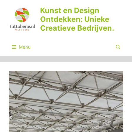
Ga
Kunst en Design
naar
Ontdekken: Unieke
de
inhoud
Creatieve Bedrijven.
Menu