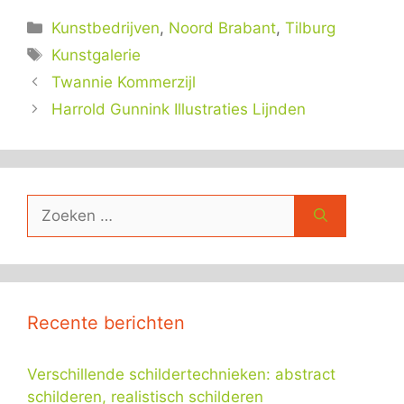
Categorieën
Kunstbedrijven
,
Noord Brabant
,
Tilburg
Tags
Kunstgalerie
Twannie Kommerzijl
Harrold Gunnink Illustraties Lijnden
Zoek
naar:
Recente berichten
Verschillende schildertechnieken: abstract
schilderen, realistisch schilderen