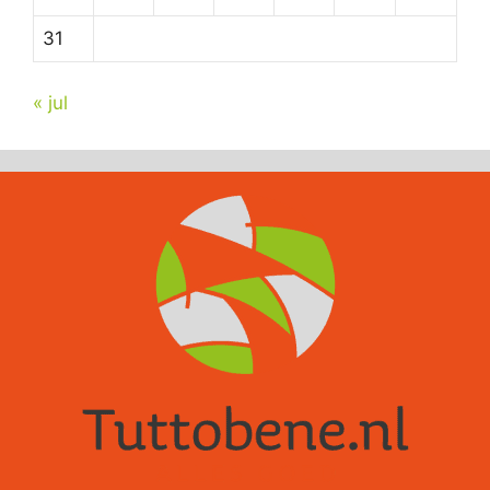
31
« jul