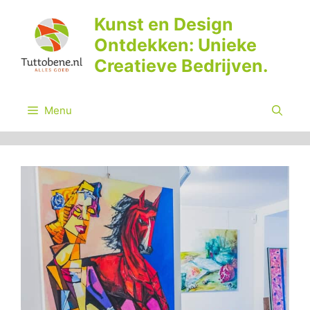
Ga
Kunst en Design
naar
Ontdekken: Unieke
de
inhoud
Creatieve Bedrijven.
Menu