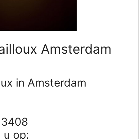
hailloux Amsterdam
loux in Amsterdam
93408
d u op: