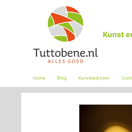
Ga
naar
de
inhoud
Kunst e
Home
Blog
Kunstbedrijven
Cont