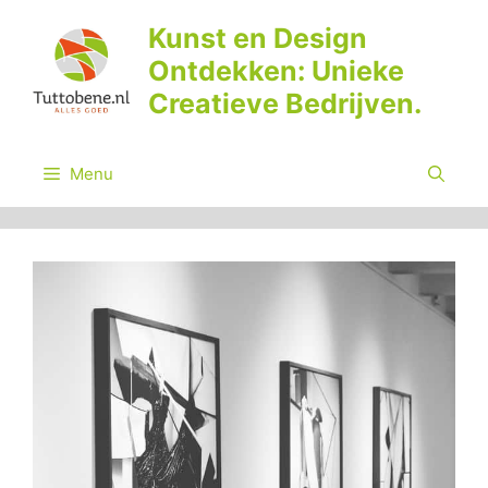
Ga
Kunst en Design
naar
Ontdekken: Unieke
de
inhoud
Creatieve Bedrijven.
Menu