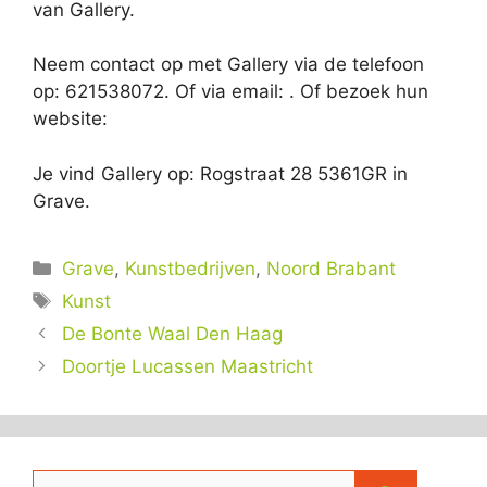
van Gallery.
Neem contact op met Gallery via de telefoon
op: 621538072. Of via email:
. Of bezoek hun
website:
Je vind Gallery op: Rogstraat 28 5361GR in
Grave.
Categorieën
Grave
,
Kunstbedrijven
,
Noord Brabant
Tags
Kunst
De Bonte Waal Den Haag
Doortje Lucassen Maastricht
Zoek