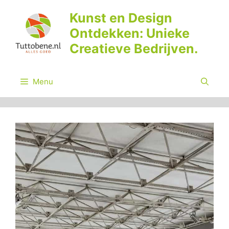
Ga
Kunst en Design
naar
Ontdekken: Unieke
de
inhoud
Creatieve Bedrijven.
Menu