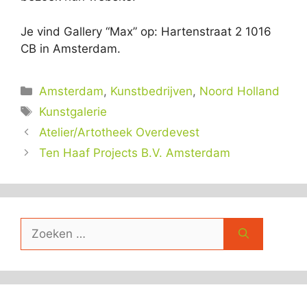
Je vind Gallery “Max” op: Hartenstraat 2 1016
CB in Amsterdam.
Categorieën
Amsterdam
,
Kunstbedrijven
,
Noord Holland
Tags
Kunstgalerie
Atelier/Artotheek Overdevest
Ten Haaf Projects B.V. Amsterdam
Zoek
naar: