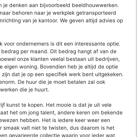
kun je denken aan bijvoorbeeld beeldhouwwerken.
 naar behoren naar je werkplek getransporteerd
richting van je kantoor. We geven altijd advies op
ok voor ondernemers is dit een interessante optie.
t bedrag per maand. Dit bedrag hangt af van de
oewel onze klanten veelal bestaan uit bedrijven,
je eigen woning. Bovendien heb je altijd de optie
 zijn dat je op een specifiek werk bent uitgekeken.
 enorm. De huur die je moet betalen zal ook
 werken die je huurt.
jf kunst te kopen. Het mooie is dat je uit vele
aat het om jong talent, andere keren om bekende
bewezen hebben. Het is iedere keer weer een
 smaak valt niet te twisten, dus daarom is het
t een gevarieerde collectie waarin voor ieder wat