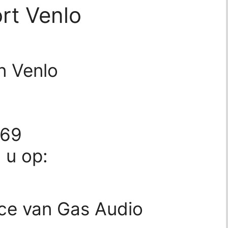
rt Venlo
n Venlo
669
d u op:
ice van Gas Audio