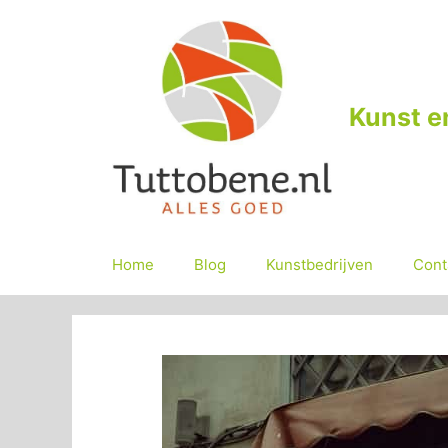
Ga
naar
de
inhoud
Kunst e
Home
Blog
Kunstbedrijven
Cont