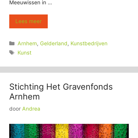
Meeuwissen in …
Lees meer
Categorieën
Arnhem
,
Gelderland
,
Kunstbedrijven
Tags
Kunst
Stichting Het Gravenfonds
Arnhem
door
Andrea