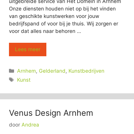
uitgebreide service van Het Domein in Arnhem
Onze diensten houden niet op bij het vinden
van geschikte kunstwerken voor jouw
bedrijfspand of voor bij je thuis. Wij zorgen er
voor dat alles naar behoren …
Lees meer
Categorieën
Arnhem
,
Gelderland
,
Kunstbedrijven
Tags
Kunst
Venus Design Arnhem
door
Andrea