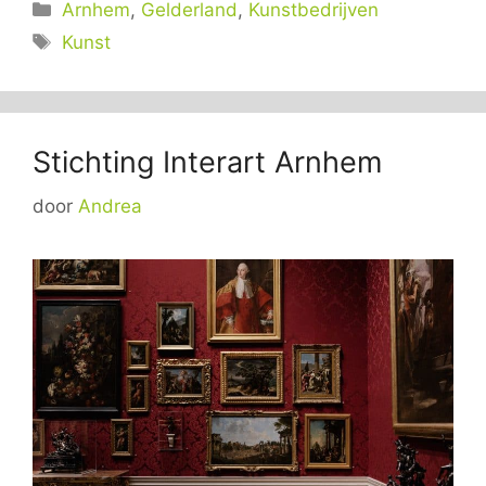
Categorieën
Arnhem
,
Gelderland
,
Kunstbedrijven
Tags
Kunst
Stichting Interart Arnhem
door
Andrea