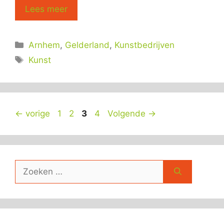
Lees meer
Categorieën
Arnhem
,
Gelderland
,
Kunstbedrijven
Tags
Kunst
Pagina
Pagina
Pagina
Pagina
←
vorige
1
2
3
4
Volgende
→
Zoek
naar: