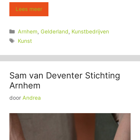
Lees meer
Categorieën
Arnhem
,
Gelderland
,
Kunstbedrijven
Tags
Kunst
Sam van Deventer Stichting
Arnhem
door
Andrea