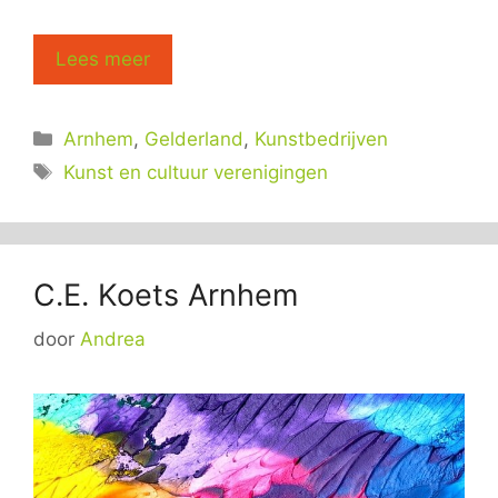
Lees meer
Categorieën
Arnhem
,
Gelderland
,
Kunstbedrijven
Tags
Kunst en cultuur verenigingen
C.E. Koets Arnhem
door
Andrea