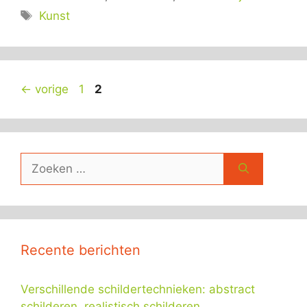
Tags
Kunst
Pagina
Pagina
←
vorige
1
2
Zoek
naar:
Recente berichten
Verschillende schildertechnieken: abstract
schilderen, realistisch schilderen