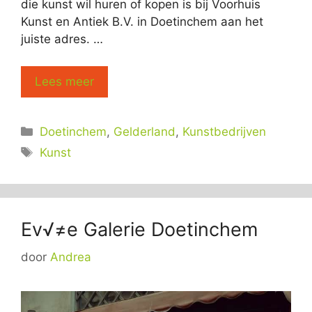
die kunst wil huren of kopen is bij Voorhuis
Kunst en Antiek B.V. in Doetinchem aan het
juiste adres. …
Lees meer
Categorieën
Doetinchem
,
Gelderland
,
Kunstbedrijven
Tags
Kunst
Ev√≠e Galerie Doetinchem
door
Andrea