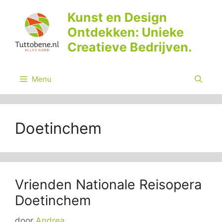
Ga
Kunst en Design
naar
Ontdekken: Unieke
de
inhoud
Creatieve Bedrijven.
Menu
Doetinchem
Vrienden Nationale Reisopera
Doetinchem
door
Andrea