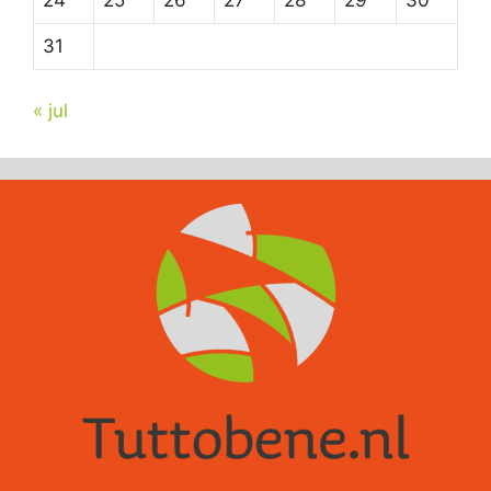
31
« jul