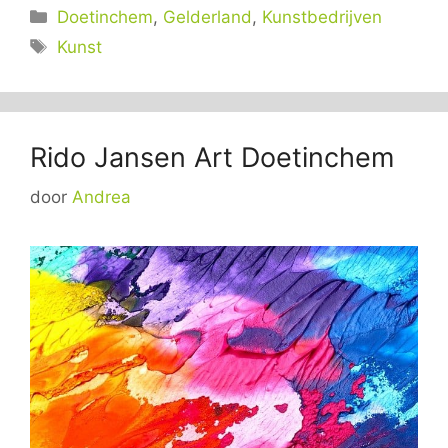
Categorieën
Doetinchem
,
Gelderland
,
Kunstbedrijven
Tags
Kunst
Rido Jansen Art Doetinchem
door
Andrea