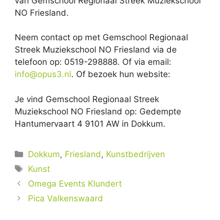
van Gemschool Regionaal Streek Muziekschool
NO Friesland.
Neem contact op met Gemschool Regionaal
Streek Muziekschool NO Friesland via de
telefoon op: 0519-298888. Of via email:
info@opus3.nl
. Of bezoek hun website:
Je vind Gemschool Regionaal Streek
Muziekschool NO Friesland op: Gedempte
Hantumervaart 4 9101 AW in Dokkum.
Categorieën
Dokkum
,
Friesland
,
Kunstbedrijven
Tags
Kunst
Omega Events Klundert
Pica Valkenswaard