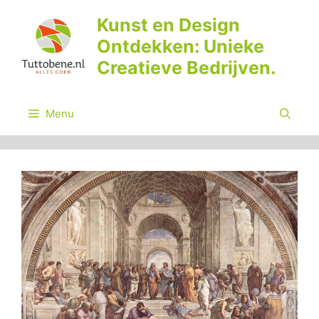
Ga
Kunst en Design
naar
Ontdekken: Unieke
de
inhoud
Creatieve Bedrijven.
Menu