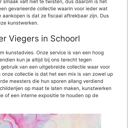
 smaak valt niet te twisten, dus daarom is het
t een gevarieerde collectie waarin voor ieder wat
e aankopen is dat ze fiscaal aftrekbaar zijn. Dus
deze kunstwerken.
r Viegers in Schoorl
t om kunstadvies. Onze service is van een hoog
endien kun je altijd bij ons terecht tegen
j gebruik van een uitgebreide collectie waar voor
 onze collectie is dat het een mix is van zowel up
de meesters die hun sporen allang verdiend
schilderijen op maat te laten maken, kunstwerken
ie of een interne expositie te houden op de