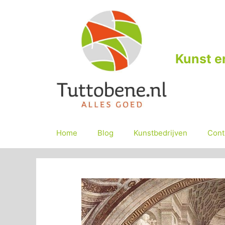
Ga
naar
de
inhoud
Kunst e
Home
Blog
Kunstbedrijven
Cont