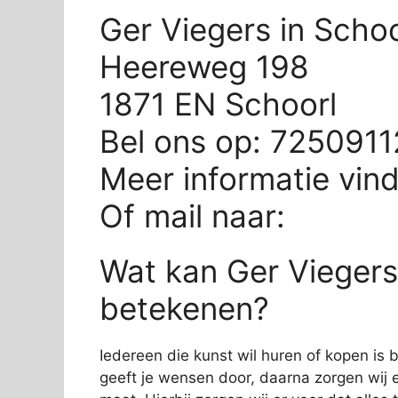
Ger Viegers in Schoo
Heereweg 198
1871 EN Schoorl
Bel ons op: 725091
Meer informatie vin
Of mail naar:
Wat kan Ger Viegers 
betekenen?
Iedereen die kunst wil huren of kopen is bi
geeft je wensen door, daarna zorgen wij e