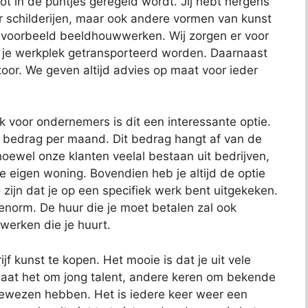
 tot in de puntjes geregeld wordt. Jij hebt nergens
or schilderijen, maar ook andere vormen van kunst
bijvoorbeeld beeldhouwwerken. Wij zorgen er voor
 je werkplek getransporteerd worden. Daarnaast
toor. We geven altijd advies op maat voor ieder
ok voor ondernemers is dit een interessante optie.
t bedrag per maand. Dit bedrag hangt af van de
oewel onze klanten veelal bestaan uit bedrijven,
je eigen woning. Bovendien heb je altijd de optie
 zijn dat je op een specifiek werk bent uitgekeken.
 enorm. De huur die je moet betalen zal ook
 werken die je huurt.
jf kunst te kopen. Het mooie is dat je uit vele
aat het om jong talent, andere keren om bekende
bewezen hebben. Het is iedere keer weer een