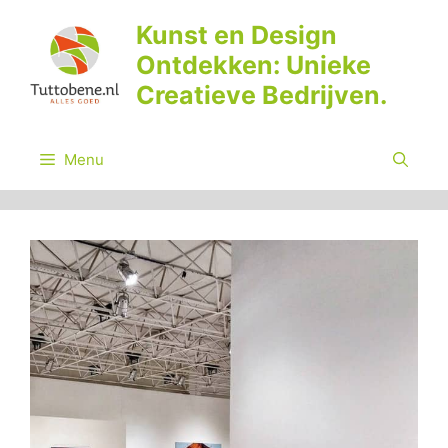
Ga
Kunst en Design
naar
Ontdekken: Unieke
de
inhoud
Creatieve Bedrijven.
Menu