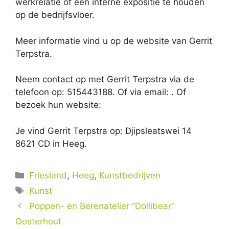
werkrelatie of een interne expositie te houden
op de bedrijfsvloer.
Meer informatie vind u op de website van Gerrit
Terpstra.
Neem contact op met Gerrit Terpstra via de
telefoon op: 515443188. Of via email:
. Of
bezoek hun website:
Je vind Gerrit Terpstra op: Djipsleatswei 14
8621 CD in Heeg.
Categorieën
Friesland
,
Heeg
,
Kunstbedrijven
Tags
Kunst
Poppen- en Berenatelier “Dollibear”
Oosterhout