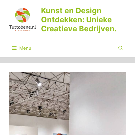
Ga
Kunst en Design
naar
Ontdekken: Unieke
de
inhoud
Creatieve Bedrijven.
Menu