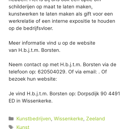
schilderijen op maat te laten maken,
kunstwerken te laten maken als gift voor een
werkrelatie of een interne expositie te houden
op de bedrijfsvloer.
Meer informatie vind u op de website
van H.b.j.t.m. Borsten.
Neem contact op met H.b.j.t.m. Borsten via de
telefoon op: 620504029. Of via email:
. Of
bezoek hun website:
Je vind H.b.j.t.m. Borsten op: Dorpsdijk 90 4491
ED in Wissenkerke.
Categorieën
Kunstbedrijven
,
Wissenkerke
,
Zeeland
Tags
Kunst