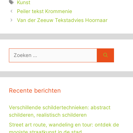
Tags
Kunst
Peiler tekst Krommenie
Van der Zeeuw Tekstadvies Hoornaar
Zoek
naar:
Recente berichten
Verschillende schildertechnieken: abstract
schilderen, realistisch schilderen
Street art route, wandeling en tour: ontdek de
mooiste straatkunst in de stad