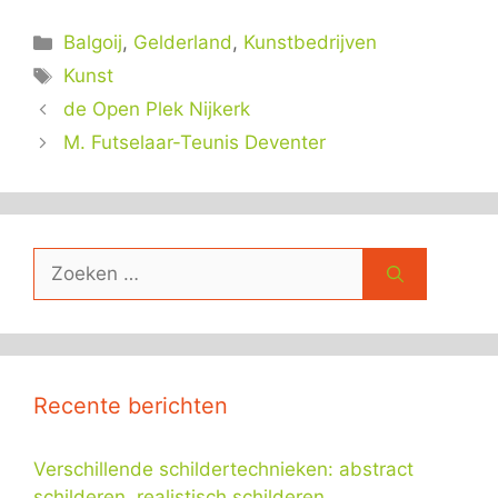
Categorieën
Balgoij
,
Gelderland
,
Kunstbedrijven
Tags
Kunst
de Open Plek Nijkerk
M. Futselaar-Teunis Deventer
Zoek
naar:
Recente berichten
Verschillende schildertechnieken: abstract
schilderen, realistisch schilderen