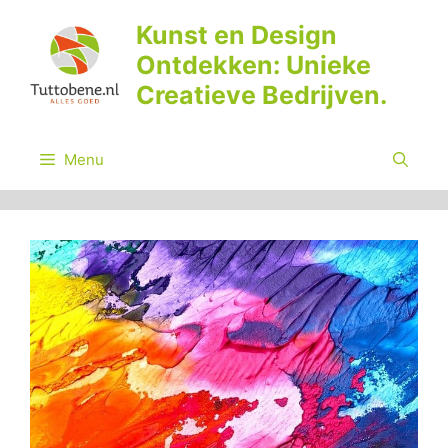
Ga
Kunst en Design
naar
Ontdekken: Unieke
de
inhoud
Creatieve Bedrijven.
Menu