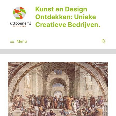
Ga
Kunst en Design
naar
Ontdekken: Unieke
de
inhoud
Creatieve Bedrijven.
Menu