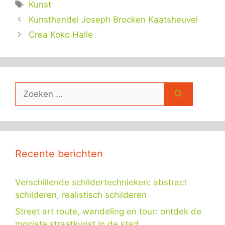
Tags
Kunst
Kunsthandel Joseph Brocken Kaatsheuvel
Crea Koko Halle
Zoek
naar:
Recente berichten
Verschillende schildertechnieken: abstract
schilderen, realistisch schilderen
Street art route, wandeling en tour: ontdek de
mooiste straatkunst in de stad