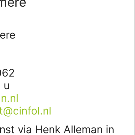
mere
ere
062
 u
n.nl
t@cinfol.nl
nst via Henk Alleman in