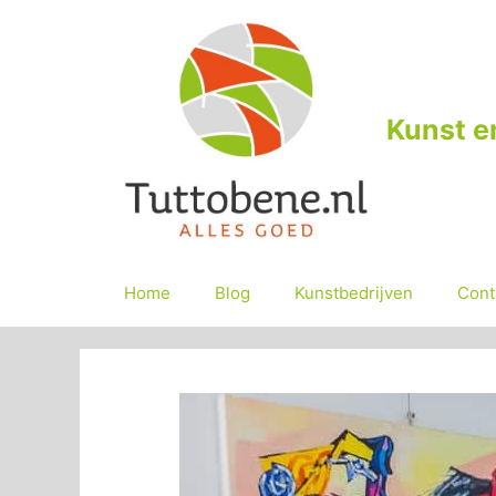
Ga
naar
de
inhoud
Kunst e
Home
Blog
Kunstbedrijven
Cont