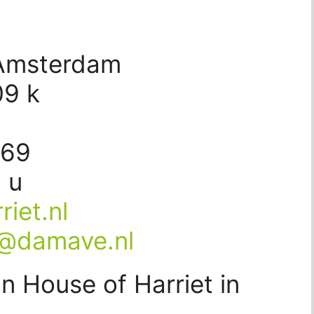
 Amsterdam
09 k
869
 u
iet.nl
t@damave.nl
n House of Harriet in