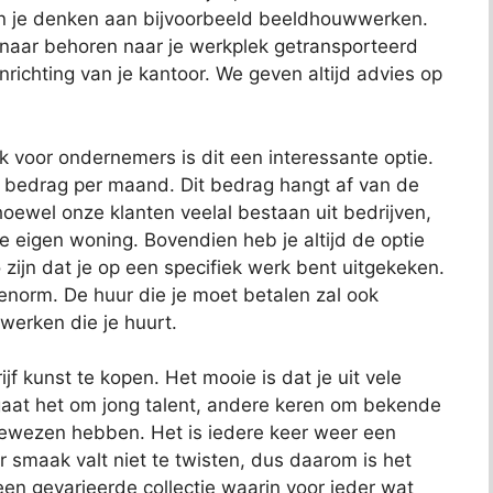
kun je denken aan bijvoorbeeld beeldhouwwerken.
 naar behoren naar je werkplek getransporteerd
richting van je kantoor. We geven altijd advies op
ok voor ondernemers is dit een interessante optie.
t bedrag per maand. Dit bedrag hangt af van de
oewel onze klanten veelal bestaan uit bedrijven,
je eigen woning. Bovendien heb je altijd de optie
 zijn dat je op een specifiek werk bent uitgekeken.
 enorm. De huur die je moet betalen zal ook
 werken die je huurt.
jf kunst te kopen. Het mooie is dat je uit vele
aat het om jong talent, andere keren om bekende
bewezen hebben. Het is iedere keer weer een
 smaak valt niet te twisten, dus daarom is het
t een gevarieerde collectie waarin voor ieder wat