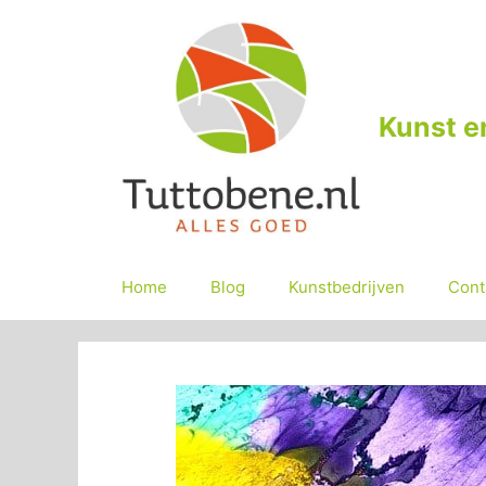
Ga
naar
de
inhoud
Kunst e
Home
Blog
Kunstbedrijven
Cont