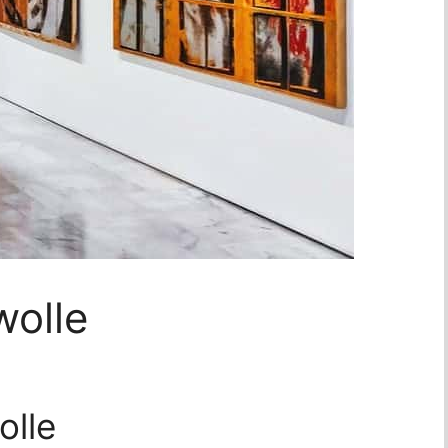
wolle
olle