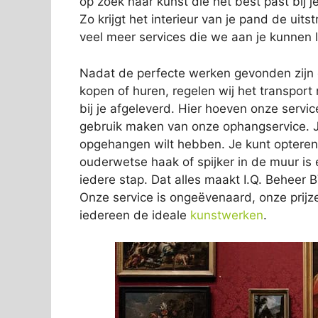
op zoek naar kunst die het best past bij je 
Zo krijgt het interieur van je pand de uits
veel meer services die we aan je kunnen 
Nadat de perfecte werken gevonden zijn en
kopen of huren, regelen wij het transpor
bij je afgeleverd. Hier hoeven onze servic
gebruik maken van onze ophangservice. J
opgehangen wilt hebben. Je kunt optere
ouderwetse haak of spijker in de muur is ee
iedere stap. Dat alles maakt I.Q. Beheer B
Onze service is ongeëvenaard, onze prijze
iedereen de ideale
kunstwerken
.