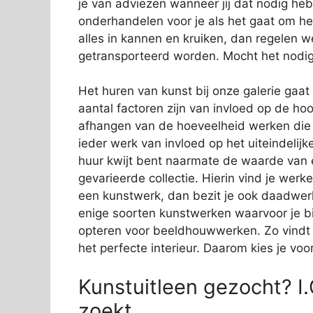
je van adviezen wanneer jij dat nodig hebt
onderhandelen voor je als het gaat om he
alles in kannen en kruiken, dan regelen 
getransporteerd worden. Mocht het nodig
Het huren van kunst bij onze galerie ga
aantal factoren zijn van invloed op de ho
afhangen van de hoeveelheid werken die j
ieder werk van invloed op het uiteindelijk
huur kwijt bent naarmate de waarde van ee
gevarieerde collectie. Hierin vind je wer
een kunstwerk, dan bezit je ook daadwerkeli
enige soorten kunstwerken waarvoor je bij
opteren voor beeldhouwwerken. Zo vindt i
het perfecte interieur. Daarom kies je voo
Kunstuitleen gezocht? I.
zoekt