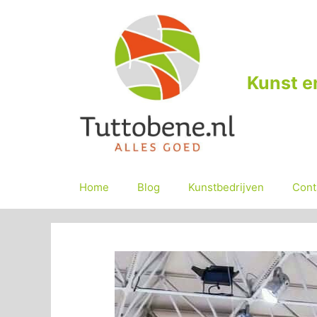
Ga
naar
de
inhoud
Kunst e
Home
Blog
Kunstbedrijven
Cont