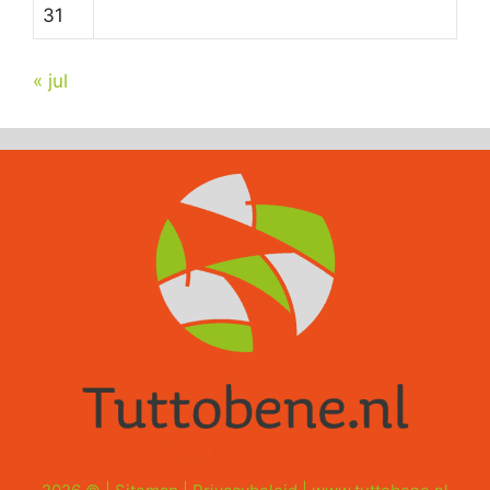
31
« jul