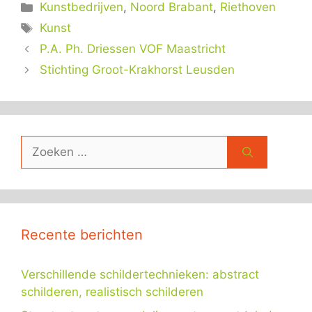
Categorieën
Kunstbedrijven
,
Noord Brabant
,
Riethoven
Tags
Kunst
P.A. Ph. Driessen VOF Maastricht
Stichting Groot-Krakhorst Leusden
Zoek
naar:
Recente berichten
Verschillende schildertechnieken: abstract
schilderen, realistisch schilderen