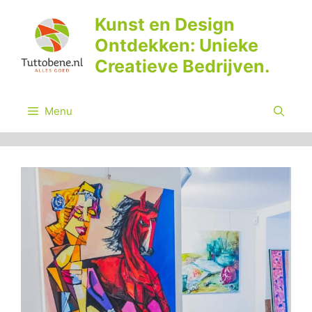
Ga
Kunst en Design
naar
Ontdekken: Unieke
de
inhoud
Creatieve Bedrijven.
Menu