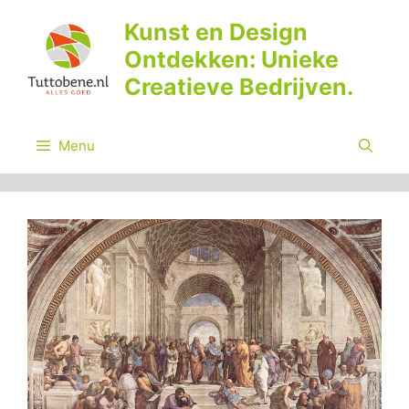
Ga
Kunst en Design
naar
Ontdekken: Unieke
de
inhoud
Creatieve Bedrijven.
Menu