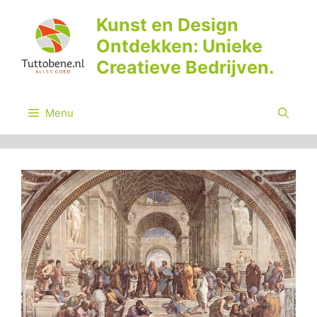
Ga
Kunst en Design
naar
Ontdekken: Unieke
de
inhoud
Creatieve Bedrijven.
Menu