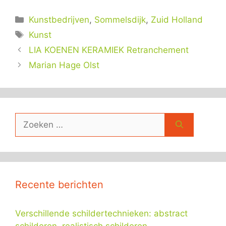
Categorieën
Kunstbedrijven
,
Sommelsdijk
,
Zuid Holland
Tags
Kunst
LIA KOENEN KERAMIEK Retranchement
Marian Hage Olst
Zoek
naar:
Recente berichten
Verschillende schildertechnieken: abstract
schilderen, realistisch schilderen