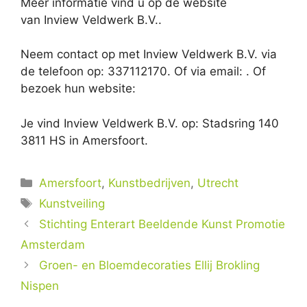
Meer informatie vind u op de website
van Inview Veldwerk B.V..
Neem contact op met Inview Veldwerk B.V. via
de telefoon op: 337112170. Of via email:
. Of
bezoek hun website:
Je vind Inview Veldwerk B.V. op: Stadsring 140
3811 HS in Amersfoort.
Categorieën
Amersfoort
,
Kunstbedrijven
,
Utrecht
Tags
Kunstveiling
Stichting Enterart Beeldende Kunst Promotie
Amsterdam
Groen- en Bloemdecoraties Ellij Brokling
Nispen