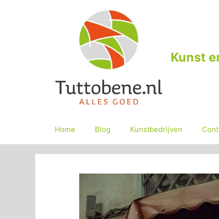
Ga
naar
de
inhoud
Kunst e
Home
Blog
Kunstbedrijven
Cont