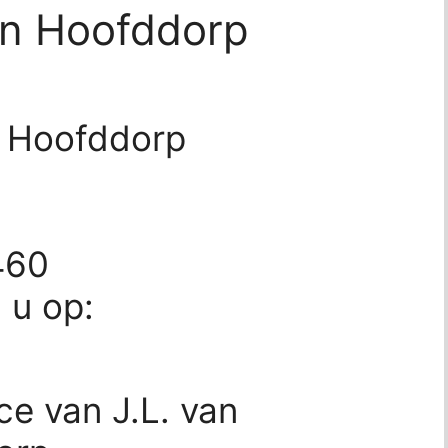
en Hoofddorp
n Hoofddorp
p
460
d u op:
ce van J.L. van