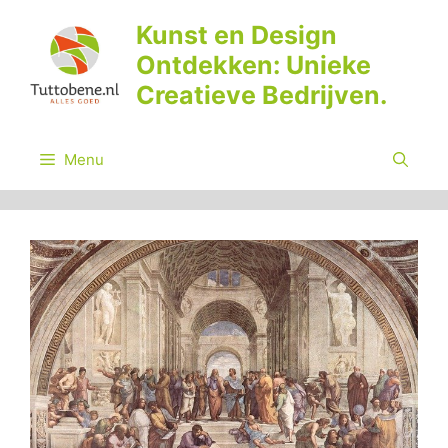
Ga
Kunst en Design
naar
Ontdekken: Unieke
de
inhoud
Creatieve Bedrijven.
Menu