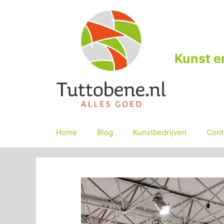
Ga
naar
de
inhoud
Kunst e
Home
Blog
Kunstbedrijven
Cont