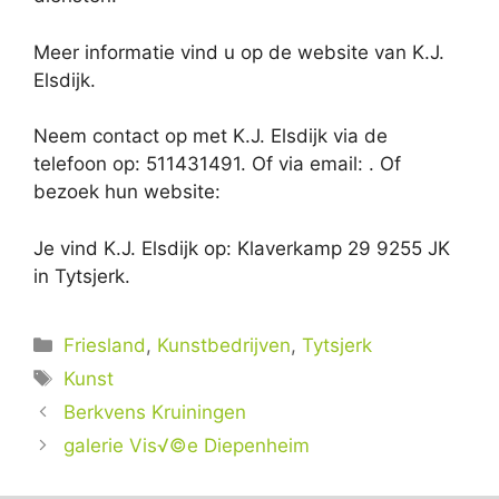
Meer informatie vind u op de website van K.J.
Elsdijk.
Neem contact op met K.J. Elsdijk via de
telefoon op: 511431491. Of via email:
. Of
bezoek hun website:
Je vind K.J. Elsdijk op: Klaverkamp 29 9255 JK
in Tytsjerk.
Categorieën
Friesland
,
Kunstbedrijven
,
Tytsjerk
Tags
Kunst
Berkvens Kruiningen
galerie Vis√©e Diepenheim