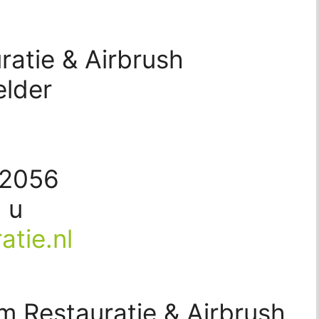
ratie & Airbrush
elder
42056
 u
tie.nl
m Restauratie & Airbrush