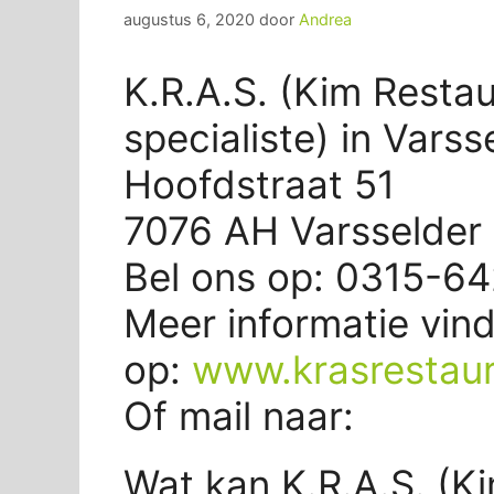
augustus 6, 2020
door
Andrea
K.R.A.S. (Kim Restau
specialiste) in Varss
Hoofdstraat 51
7076 AH Varsselder
Bel ons op: 0315-6
Meer informatie vind
op:
www.krasrestaura
Of mail naar:
Wat kan K.R.A.S. (Ki