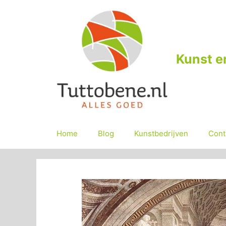
Ga
naar
de
inhoud
Kunst e
Home
Blog
Kunstbedrijven
Cont