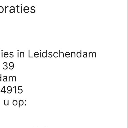
raties
ties in Leidschendam
 39
dam
64915
d u op: