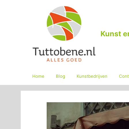
Ga
naar
de
inhoud
Kunst e
Home
Blog
Kunstbedrijven
Cont