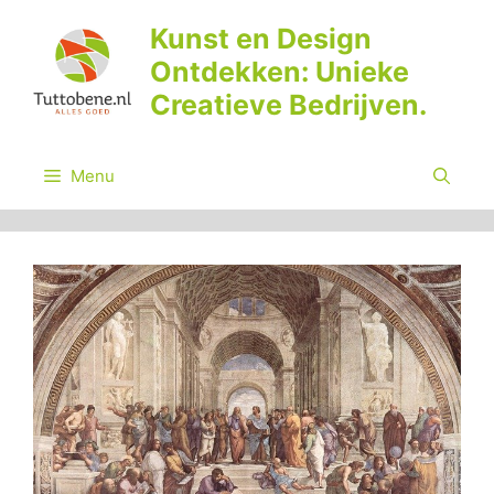
Ga
Kunst en Design
naar
Ontdekken: Unieke
de
inhoud
Creatieve Bedrijven.
Menu