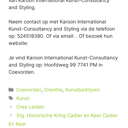
van Karoon International Kunst-Consultancy
and Styling.
Neem contact op met Karoon International
Kunst-Consultancy and Styling via de telefoon
op: 524518380. Of via email:
. Of bezoek hun
website:
Je vind Karoon International Kunst-Consultancy
and Styling op: Hoofdweg 99 7741 PM in
Coevorden.
Categorieën
Coevorden
,
Drenthe
,
Kunstbedrijven
Tags
Kunst
Crea Leiden
Stg. Historische Kring Cadier en Keer Cadier
En Keer