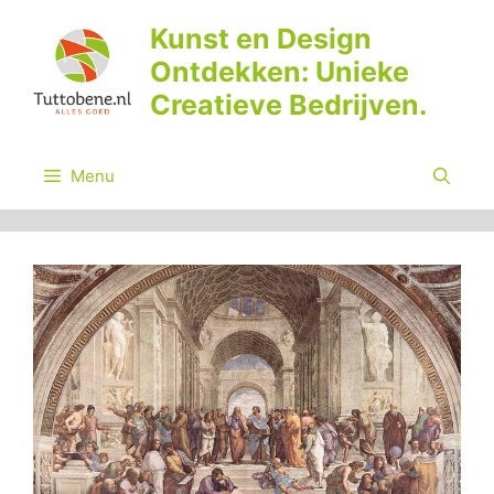
Ga
Kunst en Design
naar
Ontdekken: Unieke
de
inhoud
Creatieve Bedrijven.
Menu