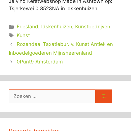
Je vind Kerstwebshop Made in Ashtown op:
Tsjerkewei 0 8523NA in Idskenhuizen.
Categorieën
Friesland
,
Idskenhuizen
,
Kunstbedrijven
Tags
Kunst
Rozendaal Taxatiebur. v. Kunst Antiek en
Inboedelgoederen Mijnsheerenland
0Punt9 Amsterdam
Zoek
naar: